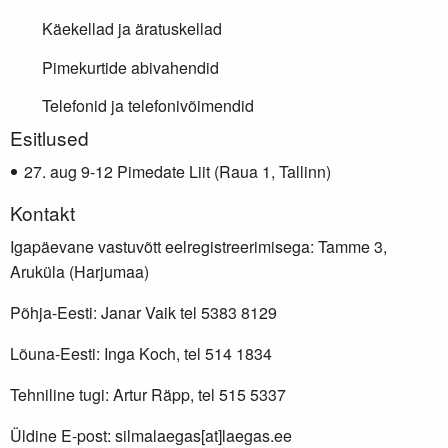
Käekellad ja äratuskellad
Pimekurtide abivahendid
Telefonid ja telefonivõimendid
Lisainfo
Esitlused
aug 9-12 Pimedate Liit (Raua 1, Tallinn)
Kontakt
Igapäevane vastuvõtt eelregistreerimisega: Tamme 3,
Aruküla (Harjumaa)
Põhja-Eesti: Janar Vaik tel 5383 8129
Lõuna-Eesti: Inga Koch, tel 514 1834
Tehniline tugi: Artur Räpp, tel 515 5337
Üldine E-post: silmalaegas[at]laegas.ee