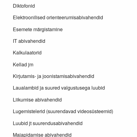
Diktofonid
Elektroonilised orienteerumisabivahendid
Esemete märgistamine
IT abivahendid
Kalkulaatorid
Kellad jm
Kirjutamis- ja joonistamisabivahendid
Laualambid ja suured valgustusega luubid
Liikumise abivahendid
Lugemistelerid (suurendavad videosüsteemid)
Luubid jt suurendusabivahendid
Majapidamise abivahendid