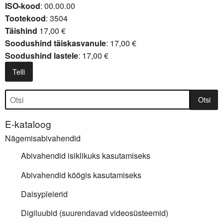
ISO-kood
: 00.00.00
Tootekood
: 3504
Täishind
17,00 €
Soodushind täiskasvanule
: 17,00 €
Soodushind lastele
: 17,00 €
Telli
Tootepuu
Otsi
E-kataloog
Nägemisabivahendid
Abivahendid isiklikuks kasutamiseks
Abivahendid köögis kasutamiseks
Daisypleierid
Digiluubid (suurendavad videosüsteemid)