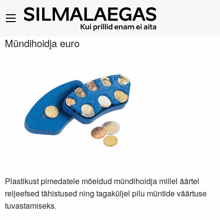
Mündihoidja euro
Plastikust pimedatele mõeldud mündihoidja millel äärtel
reljeefsed tähistused ning tagaküljel pilu müntide väärtuse
tuvastamiseks.