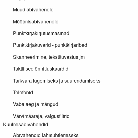
Muud abivahendid
Mõõtmisabivahendid
Punktkirjakirjutusmasinad
Punktkirjakuvarid - punktkirjaribad
Skanneerimine, tekstituvastus jm
Taktiilsed õnnitluskaardid
Tarkvara lugemiseks ja suurendamiseks
Telefonid
Vaba aeg ja mängud
Värvimääraja, valgusfiltrid
Kuulmisabivahendid
Abivahendid lähisuhtlemiseks