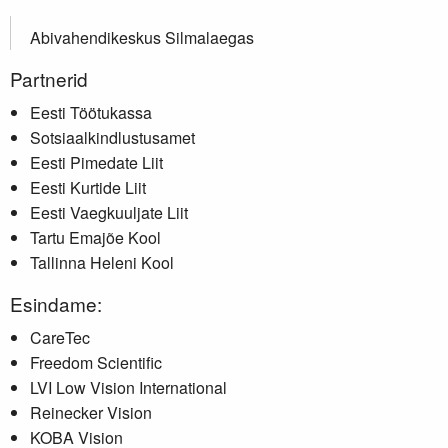
Abivahendikeskus Silmalaegas
Partnerid
Eesti Töötukassa
Sotsiaalkindlustusamet
Eesti Pimedate Liit
Eesti Kurtide Liit
Eesti Vaegkuuljate Liit
Tartu Emajõe Kool
Tallinna Heleni Kool
Esindame:
CareTec
Freedom Scientific
LVI Low Vision International
Reinecker Vision
KOBA Vision