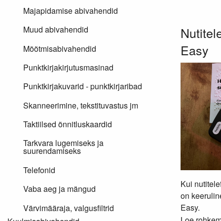
Majapidamise abivahendid
Nutitel
Muud abivahendid
Easy
Mõõtmisabivahendid
Punktkirjakirjutusmasinad
Punktkirjakuvarid - punktkirjaribad
Skanneerimine, tekstituvastus jm
Taktiilsed õnnitluskaardid
Tarkvara lugemiseks ja
suurendamiseks
Telefonid
Kui nutitel
Vaba aeg ja mängud
on keerulin
Easy.
Värvimääraja, valgusfiltrid
Loe rohkem.