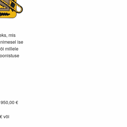
eks, mis
nimesel ise
õi millele
joonistuse
: 950,00 €
€ või