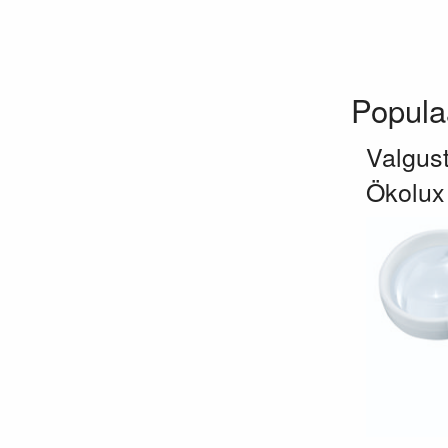
Popula
Valgus
Ökolux