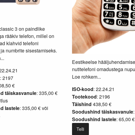
classic 3 on paindlike
a rääkiv telefon, millel on
ad klahvid telefoni
 ja numbrite sisestamiseks.
..
Eestikeelse hääljuhendamis
nutitelefoni omadustega nupu
 22.24.21
Loe rohkem...
: 2197
8,50 €
ISO-kood
: 22.24.21
d täiskasvanule
: 335,00 €
Tootekood
: 2196
tlus
Täishind
438,50 €
 lastele
: 335,00 € või
Soodushind täiskasvanule
s
Soodushind lastele
: 65,00 €
Telli