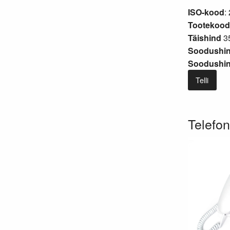
ISO-kood
:
Tootekood
Täishind
35
Soodushin
Soodushind
Telli
Telefo