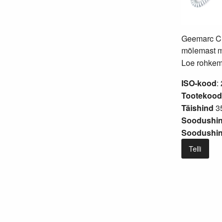
Geemarc CL
mõlemast m
Loe rohkem.
ISO-kood
:
Tootekood
Täishind
35
Soodushin
Soodushind
Telli