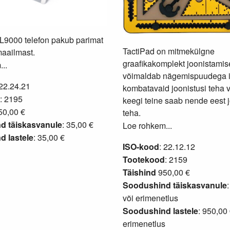
9000 telefon pakub parimat
TactiPad on mitmekülgne
aailmast.
graafikakomplekt joonistamis
..
võimaldab nägemispuudega i
 22.24.21
kombatavaid joonistusi teha v
: 2195
keegi teine saab nende eest 
0,00 €
teha.
d täiskasvanule
: 35,00 €
Loe rohkem...
 lastele
: 35,00 €
ISO-kood
: 22.12.12
Tootekood
: 2159
Täishind
950,00 €
Soodushind täiskasvanule
või
erimenetlus
Soodushind lastele
: 950,00 
erimenetlus