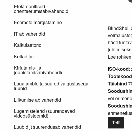
Elektroonilised
orienteerumisabivahendid
Esemete märgistamine
BlindShell 
IT abivahendid
võimalusteg
hästi tuntav
Kalkulaatorid
juhtimiseks
Kellad jm
Loe rohkem.
Kirjutamis- ja
ISO-kood
:
joonistamisabivahendid
Tootekood
Täishind
70
Laualambid ja suured valgustusega
luubid
Soodushin
või
erimene
Liikumise abivahendid
Soodushind
Lugemistelerid (suurendavad
erimenetlu
videosüsteemid)
Telli
Luubid jt suurendusabivahendid