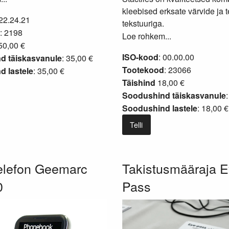
kleebised erksate värvide ja 
 22.24.21
tekstuuriga.
: 2198
Loe rohkem...
0,00 €
ISO-kood
: 00.00.00
d täiskasvanule
: 35,00 €
Tootekood
: 23066
 lastele
: 35,00 €
Täishind
18,00 €
Soodushind täiskasvanule
Soodushind lastele
: 18,00 €
Telli
telefon Geemarc
Takistusmääraja 
0
Pass