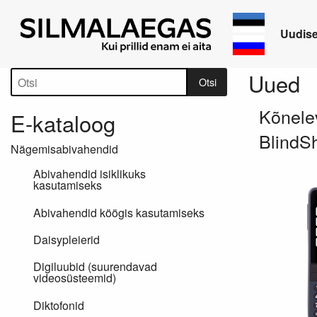
Uudis
Tootepuu
Toot
Uued
Otsi
Kõnelev
E-kataloog
BlindSh
Nägemisabivahendid
Abivahendid isiklikuks
kasutamiseks
Abivahendid köögis kasutamiseks
Daisypleierid
Digiluubid (suurendavad
videosüsteemid)
Diktofonid