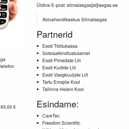
Üldine E-post: silmalaegas[at]laegas.ee
Abivahendikeskus Silmalaegas
Partnerid
Eesti Töötukassa
Sotsiaalkindlustusamet
ega
Eesti Pimedate Liit
telefon
Eesti Kurtide Liit
Eesti Vaegkuuljate Liit
Tartu Emajõe Kool
Tallinna Heleni Kool
Esindame:
: 65,00 €
CareTec
Freedom Scientific