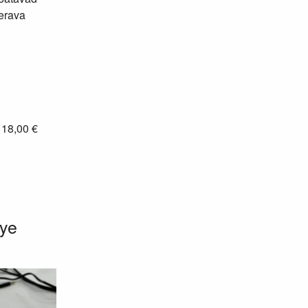
terava
: 18,00 €
Eye