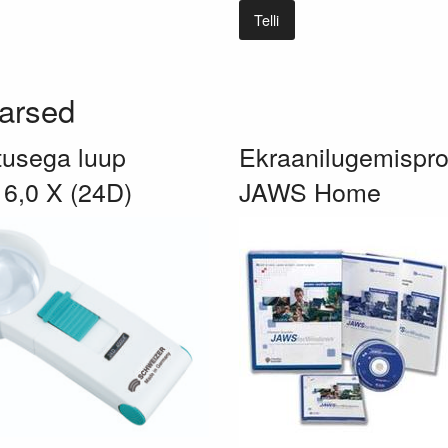
Telli
arsed
tusega luup
Ekraanilugemisp
 6,0 X (24D)
JAWS Home