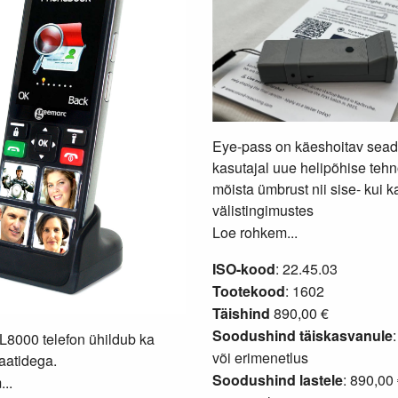
Eye-pass on käeshoitav seade
kasutajal uue helipõhise tehn
mõista ümbrust nii sise- kui k
välistingimustes
Loe rohkem...
ISO-kood
: 22.45.03
Tootekood
: 1602
Täishind
890,00 €
Soodushind täiskasvanule
8000 telefon ühildub ka
või
erimenetlus
aatidega.
Soodushind lastele
: 890,00 
..