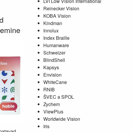
LVI Low Vision International
Reinecker Vision
KOBA Vision
ed
Kindman
semine
Innolux
Index Braille
Humanware
Schweizer
BlindShell
Kapsys
Envision
WhiteCane
RNIB
ŠVEC a SPOL
Zychem
ViewPlus
Worldwide Vision
Iris
mbatavad