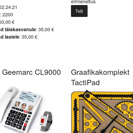
erimenetlus
 22.24.21
Telli
: 2200
0,00 €
d täiskasvanule
: 35,00 €
 lastele
: 35,00 €
n Geemarc CL9000
Graafikakomplekt
TactiPad