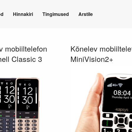
ed
Hinnakiri
Tingimused
Arstile
ed
 mobiiltelefon
Kõnelev mobiiltele
ell Classic 3
MiniVision2+