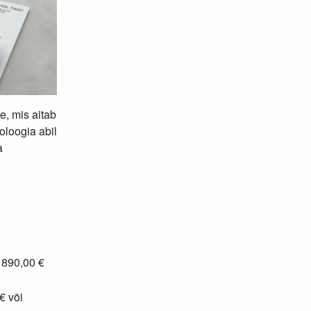
, mis aitab
oloogia abil
a
: 890,00 €
€ või