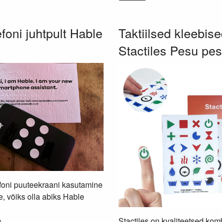
efoni juhtpult Hable
Taktiilsed kleebis
Stactiles Pesu pe
efoni puuteekraani kasutamine
e, võiks olla abiks Hable
Stactiles on kvaliteetsed ko
..