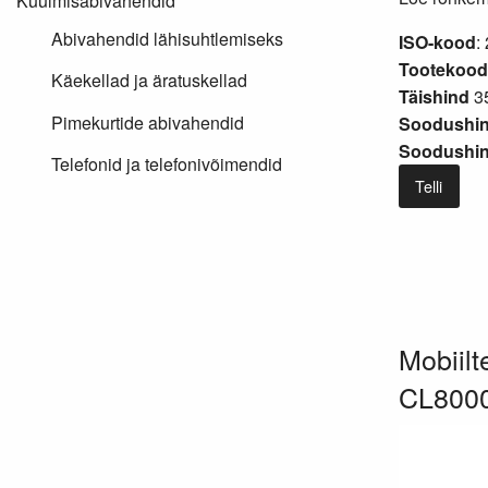
Kuulmisabivahendid
Abivahendid lähisuhtlemiseks
ISO-kood
:
Tootekood
Käekellad ja äratuskellad
Täishind
35
Pimekurtide abivahendid
Soodushin
Soodushind
Telefonid ja telefonivõimendid
Telli
Mobiil
CL800