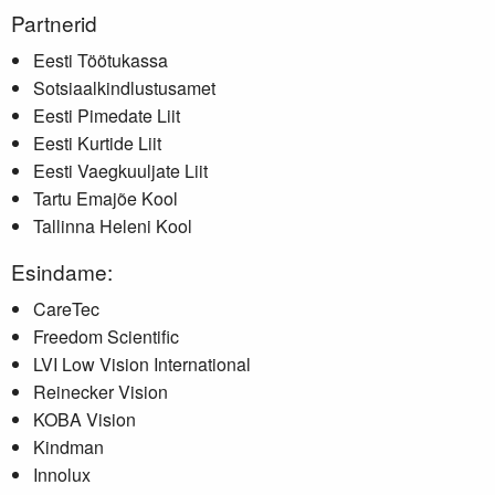
Partnerid
Eesti Töötukassa
Sotsiaalkindlustusamet
Eesti Pimedate Liit
Eesti Kurtide Liit
Eesti Vaegkuuljate Liit
Tartu Emajõe Kool
Tallinna Heleni Kool
Esindame:
CareTec
Freedom Scientific
LVI Low Vision International
Reinecker Vision
KOBA Vision
Kindman
Innolux