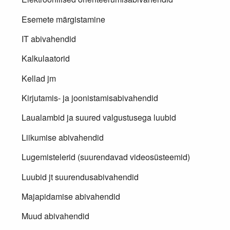
Esemete märgistamine
IT abivahendid
Kalkulaatorid
Kellad jm
Kirjutamis- ja joonistamisabivahendid
Laualambid ja suured valgustusega luubid
Liikumise abivahendid
Lugemistelerid (suurendavad videosüsteemid)
Luubid jt suurendusabivahendid
Majapidamise abivahendid
Muud abivahendid