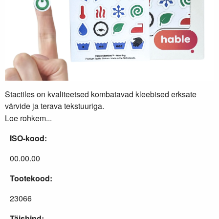
Stactiles on kvaliteetsed kombatavad kleebised erksate
värvide ja terava tekstuuriga.
Loe rohkem...
ISO-kood:
00.00.00
Tootekood:
23066
Täishind: