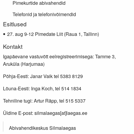
Pimekurtide abivahendid
Telefonid ja telefonivõimendid
Lisainfo
Esitlused
aug 9-12 Pimedate Liit (Raua 1, Tallinn)
Kontakt
Igapäevane vastuvõtt eelregistreerimisega: Tamme 3,
Aruküla (Harjumaa)
Põhja-Eesti: Janar Vaik tel 5383 8129
Lõuna-Eesti: Inga Koch, tel 514 1834
Tehniline tugi: Artur Räpp, tel 515 5337
Üldine E-post: silmalaegas[at]laegas.ee
Abivahendikeskus Silmalaegas