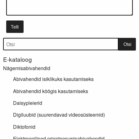
Telli
Tootepuu
Otsi
E-kataloog
Nägemisabivahendid
Abivahendid isiklikuks kasutamiseks
Abivahendid köögis kasutamiseks
Daisypleierid
Digiluubid (suurendavad videosüsteemid)
Diktofonid
Elektroonilised orienteerumisabivahendid