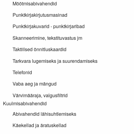
Mõõtmisabivahendid
Punktkirjakirjutusmasinad
Punktkirjakuvarid - punktkirjaribad
Skanneerimine, tekstituvastus jm
Taktiilsed õnnitluskaardid
Tarkvara lugemiseks ja suurendamiseks
Telefonid
Vaba aeg ja mängud
Värvimääraja, valgusfiltrid
Kuulmisabivahendid
Abivahendid lähisuhtlemiseks
Käekellad ja äratuskellad