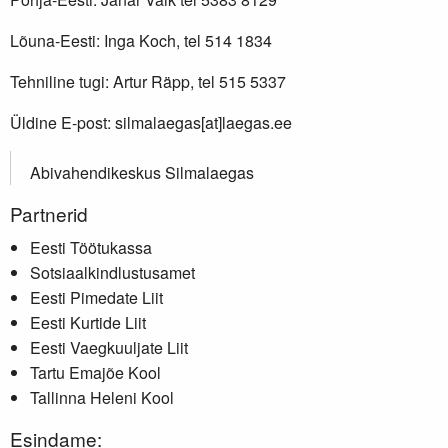
Lõuna-Eesti: Inga Koch, tel 514 1834
Tehniline tugi: Artur Räpp, tel 515 5337
Üldine E-post: silmalaegas[at]laegas.ee
Abivahendikeskus Silmalaegas
Partnerid
Eesti Töötukassa
Sotsiaalkindlustusamet
Eesti Pimedate Liit
Eesti Kurtide Liit
Eesti Vaegkuuljate Liit
Tartu Emajõe Kool
Tallinna Heleni Kool
Esindame: