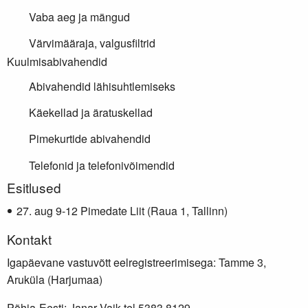
Vaba aeg ja mängud
Värvimääraja, valgusfiltrid
Kuulmisabivahendid
Abivahendid lähisuhtlemiseks
Käekellad ja äratuskellad
Pimekurtide abivahendid
Telefonid ja telefonivõimendid
Lisainfo
Esitlused
aug 9-12 Pimedate Liit (Raua 1, Tallinn)
Kontakt
Igapäevane vastuvõtt eelregistreerimisega: Tamme 3,
Aruküla (Harjumaa)
Põhja-Eesti: Janar Vaik tel 5383 8129