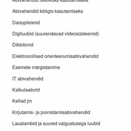
Abivahendid köögis kasutamiseks
Daisypleierid
Digiluubid (suurendavad videosüsteemid)
Diktofonid
Elektroonilised orienteerumisabivahendid
Esemete märgistamine
IT abivahendid
Kalkulaatorid
Kellad jm
Kirjutamis- ja joonistamisabivahendid
Laualambid ja suured valgustusega luubid