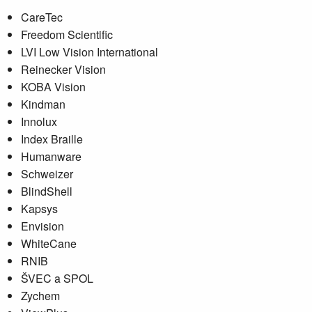
CareTec
Freedom Scientific
LVI Low Vision International
Reinecker Vision
KOBA Vision
Kindman
Innolux
Index Braille
Humanware
Schweizer
BlindShell
Kapsys
Envision
WhiteCane
RNIB
ŠVEC a SPOL
Zychem