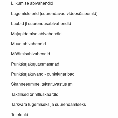
Liikumise abivahendid
Lugemistelerid (suurendavad videosüsteemid)
Luubid jt suurendusabivahendid
Majapidamise abivahendid
Muud abivahendid
Mõõtmisabivahendid
Punktkirjakirjutusmasinad
Punktkirjakuvarid - punktkirjaribad
Skanneerimine, tekstituvastus jm
Taktiilsed õnnitluskaardid
Tarkvara lugemiseks ja suurendamiseks
Telefonid