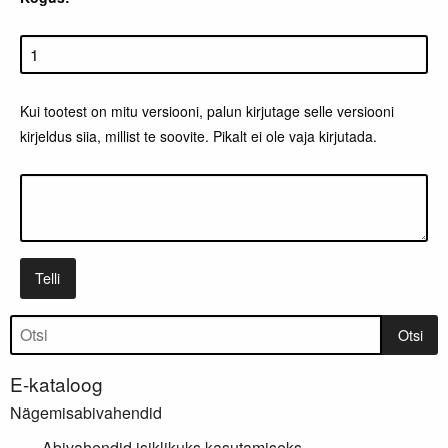
Kui tootest on mitu versiooni, palun kirjutage selle versiooni
kirjeldus siia, millist te soovite. Pikalt ei ole vaja kirjutada.
Telli
Tootepuu
Otsi
E-kataloog
Nägemisabivahendid
Abivahendid isiklikuks kasutamiseks