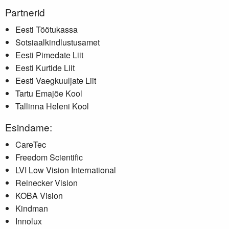
Partnerid
Eesti Töötukassa
Sotsiaalkindlustusamet
Eesti Pimedate Liit
Eesti Kurtide Liit
Eesti Vaegkuuljate Liit
Tartu Emajõe Kool
Tallinna Heleni Kool
Esindame:
CareTec
Freedom Scientific
LVI Low Vision International
Reinecker Vision
KOBA Vision
Kindman
Innolux