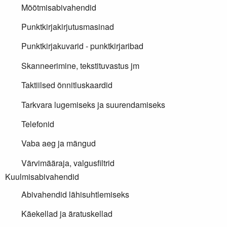
Mõõtmisabivahendid
Punktkirjakirjutusmasinad
Punktkirjakuvarid - punktkirjaribad
Skanneerimine, tekstituvastus jm
Taktiilsed õnnitluskaardid
Tarkvara lugemiseks ja suurendamiseks
Telefonid
Vaba aeg ja mängud
Värvimääraja, valgusfiltrid
Kuulmisabivahendid
Abivahendid lähisuhtlemiseks
Käekellad ja äratuskellad