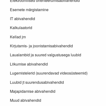
Elektroonilised orienteerumisabivahendid
Esemete märgistamine
IT abivahendid
Kalkulaatorid
Kellad jm
Kirjutamis- ja joonistamisabivahendid
Laualambid ja suured valgustusega luubid
Liikumise abivahendid
Lugemistelerid (suurendavad videosüsteemid)
Luubid jt suurendusabivahendid
Majapidamise abivahendid
Muud abivahendid