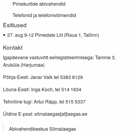
Pimekurtide abivahendid
Telefonid ja telefonivõimendid
Lisainfo
Esitlused
aug 9-12 Pimedate Liit (Raua 1, Tallinn)
Kontakt
Igapäevane vastuvõtt eelregistreerimisega: Tamme 3,
Aruküla (Harjumaa)
Põhja-Eesti: Janar Vaik tel 5383 8129
Lõuna-Eesti: Inga Koch, tel 514 1834
Tehniline tugi: Artur Räpp, tel 515 5337
Üldine E-post: silmalaegas[at]laegas.ee
Abivahendikeskus Silmalaegas