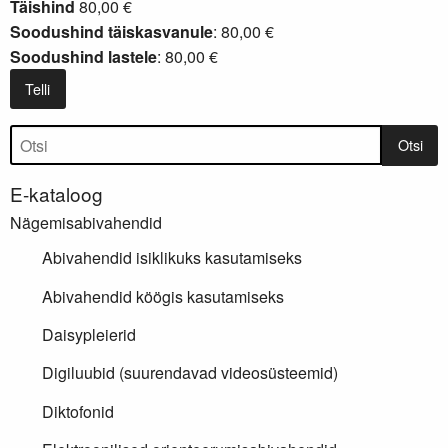
Täishind
80,00 €
Soodushind täiskasvanule
: 80,00 €
Soodushind lastele
: 80,00 €
Telli
Tootepuu
Otsi
E-kataloog
Nägemisabivahendid
Abivahendid isiklikuks kasutamiseks
Abivahendid köögis kasutamiseks
Daisypleierid
Digiluubid (suurendavad videosüsteemid)
Diktofonid