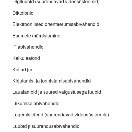
Digiluubid (suurendavad videosüsteemid)
Diktofonid
Elektroonilised orienteerumisabivahendid
Esemete märgistamine
IT abivahendid
Kalkulaatorid
Kellad jm
Kirjutamis- ja joonistamisabivahendid
Laualambid ja suured valgustusega luubid
Liikumise abivahendid
Lugemistelerid (suurendavad videosüsteemid)
Luubid jt suurendusabivahendid