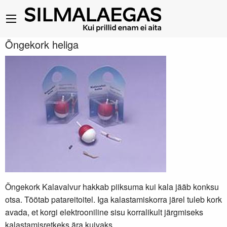
Õngekork heliga
Õngekork Kalavalvur hakkab piiksuma kui kala jääb konksu
otsa. Töötab patareitoitel. Iga kalastamiskorra järel tuleb kork
avada, et korgi elektrooniline sisu korralikult järgmiseks
kalastamisretkeks ära kuivaks.