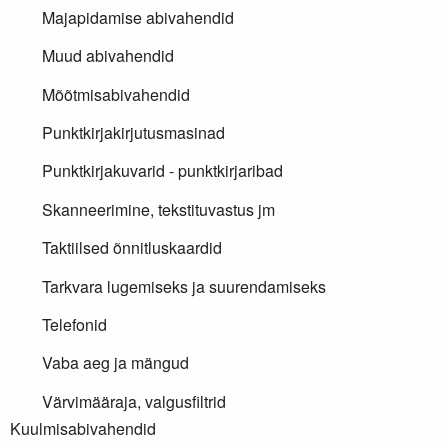
Majapidamise abivahendid
Muud abivahendid
Mõõtmisabivahendid
Punktkirjakirjutusmasinad
Punktkirjakuvarid - punktkirjaribad
Skanneerimine, tekstituvastus jm
Taktiilsed õnnitluskaardid
Tarkvara lugemiseks ja suurendamiseks
Telefonid
Vaba aeg ja mängud
Värvimääraja, valgusfiltrid
Kuulmisabivahendid