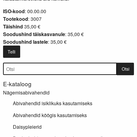
ISO-kood
: 00.00.00
Tootekood
: 3007
Täishind
35,00 €
Soodushind täiskasvanule
: 35,00 €
Soodushind lastele
: 35,00 €
Telli
Tootepuu
Otsi
E-kataloog
Nägemisabivahendid
Abivahendid isiklikuks kasutamiseks
Abivahendid köögis kasutamiseks
Daisypleierid