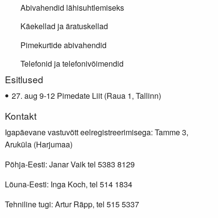
Abivahendid lähisuhtlemiseks
Käekellad ja äratuskellad
Pimekurtide abivahendid
Telefonid ja telefonivõimendid
Lisainfo
Esitlused
aug 9-12 Pimedate Liit (Raua 1, Tallinn)
Kontakt
Igapäevane vastuvõtt eelregistreerimisega: Tamme 3,
Aruküla (Harjumaa)
Põhja-Eesti: Janar Vaik tel 5383 8129
Lõuna-Eesti: Inga Koch, tel 514 1834
Tehniline tugi: Artur Räpp, tel 515 5337