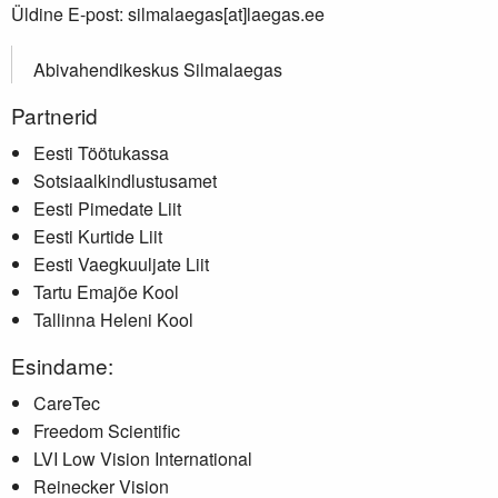
Üldine E-post: silmalaegas[at]laegas.ee
Abivahendikeskus Silmalaegas
Partnerid
Eesti Töötukassa
Sotsiaalkindlustusamet
Eesti Pimedate Liit
Eesti Kurtide Liit
Eesti Vaegkuuljate Liit
Tartu Emajõe Kool
Tallinna Heleni Kool
Esindame:
CareTec
Freedom Scientific
LVI Low Vision International
Reinecker Vision