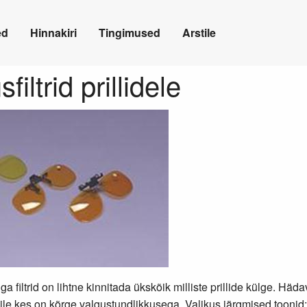
ed
Hinnakiri
Tingimused
Arstile
filtrid prillidele
a filtrid on lihtne kinnitada ükskõik milliste prillide külge. Häda
le kes on kõrge valgustundlikkusega. Valikus järgmised toonid: