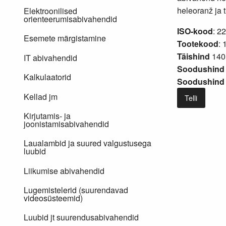
heleoranž ja 
Elektroonilised
orienteerumisabivahendid
ISO-kood
: 2
Esemete märgistamine
Tootekood
: 
Täishind
140
IT abivahendid
Soodushind 
Kalkulaatorid
Soodushind 
Kellad jm
Telli
Kirjutamis- ja
joonistamisabivahendid
Laualambid ja suured valgustusega
luubid
Liikumise abivahendid
Lugemistelerid (suurendavad
videosüsteemid)
Luubid jt suurendusabivahendid