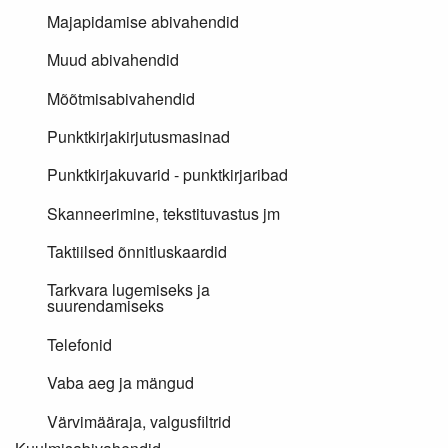
Majapidamise abivahendid
Muud abivahendid
Mõõtmisabivahendid
Punktkirjakirjutusmasinad
Punktkirjakuvarid - punktkirjaribad
Skanneerimine, tekstituvastus jm
Taktiilsed õnnitluskaardid
Tarkvara lugemiseks ja
suurendamiseks
Telefonid
Vaba aeg ja mängud
Värvimääraja, valgusfiltrid