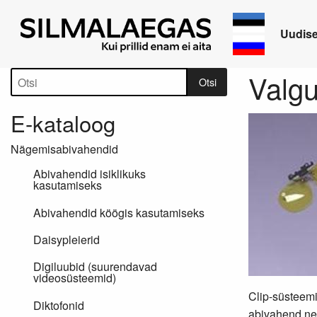
Uudis
Tootepuu
Valgus
Otsi
E-kataloog
Nägemisabivahendid
Abivahendid isiklikuks
kasutamiseks
Abivahendid köögis kasutamiseks
Daisypleierid
Digiluubid (suurendavad
videosüsteemid)
Clip-süsteemig
Diktofonid
abivahend nei