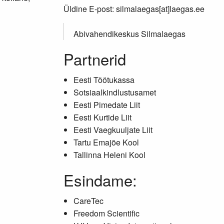
Üldine E-post: silmalaegas[at]laegas.ee
Abivahendikeskus Silmalaegas
Partnerid
Eesti Töötukassa
Sotsiaalkindlustusamet
Eesti Pimedate Liit
Eesti Kurtide Liit
Eesti Vaegkuuljate Liit
Tartu Emajõe Kool
Tallinna Heleni Kool
Esindame:
CareTec
Freedom Scientific