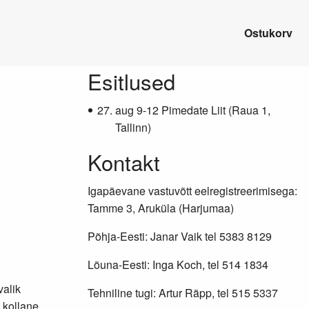
Ostukorv
Lisainfo
Esitlused
aug 9-12 Pimedate Liit (Raua 1,
Tallinn)
Kontakt
Igapäevane vastuvõtt eelregistreerimisega:
Tamme 3, Aruküla (Harjumaa)
Põhja-Eesti: Janar Vaik tel 5383 8129
Lõuna-Eesti: Inga Koch, tel 514 1834
valik
Tehniline tugi: Artur Räpp, tel 515 5337
 kollane,