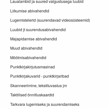
Laualambid ja suured valgustusega luubid
Liikumise abivahendid
Lugemistelerid (suurendavad videosüsteemid)
Luubid jt suurendusabivahendid
Majapidamise abivahendid
Muud abivahendid
Mõõtmisabivahendid
Punktkirjakirjutusmasinad
Punktkirjakuvarid - punktkirjaribad
Skanneerimine, tekstituvastus jm
Taktiilsed õnnitluskaardid
Tarkvara lugemiseks ja suurendamiseks