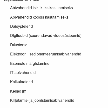
Abivahendid isiklikuks kasutamiseks
Abivahendid köögis kasutamiseks
Daisypleierid
Digiluubid (suurendavad videosüsteemid)
Diktofonid
Elektroonilised orienteerumisabivahendid
Esemete märgistamine
IT abivahendid
Kalkulaatorid
Kellad jm
Kirjutamis- ja joonistamisabivahendid