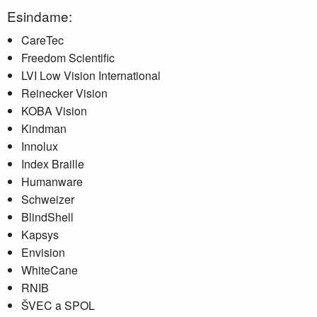
Esindame:
CareTec
Freedom Scientific
LVI Low Vision International
Reinecker Vision
KOBA Vision
Kindman
Innolux
Index Braille
Humanware
Schweizer
BlindShell
Kapsys
Envision
WhiteCane
RNIB
ŠVEC a SPOL