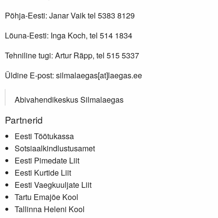
Põhja-Eesti: Janar Vaik tel 5383 8129
Lõuna-Eesti: Inga Koch, tel 514 1834
Tehniline tugi: Artur Räpp, tel 515 5337
Üldine E-post: silmalaegas[at]laegas.ee
Abivahendikeskus Silmalaegas
Partnerid
Eesti Töötukassa
Sotsiaalkindlustusamet
Eesti Pimedate Liit
Eesti Kurtide Liit
Eesti Vaegkuuljate Liit
Tartu Emajõe Kool
Tallinna Heleni Kool