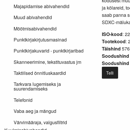
kodusest muu
Majapidamise abivahendid
ja kõlareid, 
saab panna s
Muud abivahendid
SDXC-mälukaa
Mõõtmisabivahendid
ISO-kood
: 2
Punktkirjakirjutusmasinad
Tootekood
: 
Täishind
576
Punktkirjakuvarid - punktkirjaribad
Soodushind 
Skanneerimine, tekstituvastus jm
Soodushind 
Telli
Taktiilsed õnnitluskaardid
Tarkvara lugemiseks ja
suurendamiseks
Telefonid
Vaba aeg ja mängud
Värvimääraja, valgusfiltrid