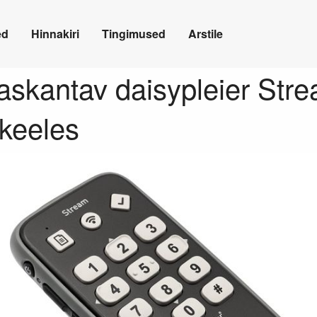
ed
Hinnakiri
Tingimused
Arstile
skantav daisypleier Str
 keeles