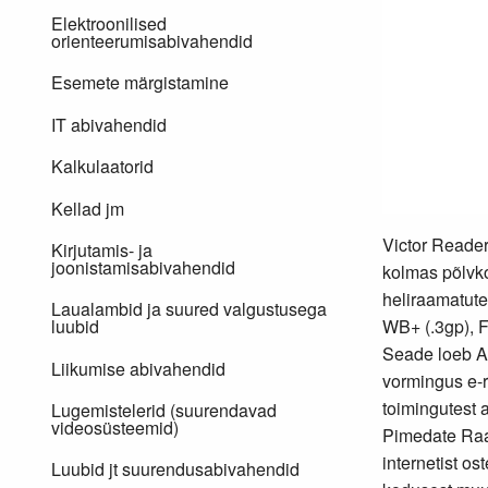
Elektroonilised
orienteerumisabivahendid
Esemete märgistamine
IT abivahendid
Kalkulaatorid
Kellad jm
Victor Reader
Kirjutamis- ja
joonistamisabivahendid
kolmas põlvk
heliraamatute
Laualambid ja suured valgustusega
WB+ (.3gp), 
luubid
Seade loeb A
Liikumise abivahendid
vormingus e-r
toimingutest 
Lugemistelerid (suurendavad
videosüsteemid)
Pimedate Raa
internetist o
Luubid jt suurendusabivahendid