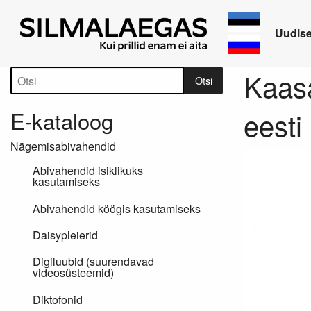
Uudis
Tootepuu
Kaasa
Otsi
E-kataloog
eesti
Nägemisabivahendid
Abivahendid isiklikuks
kasutamiseks
Abivahendid köögis kasutamiseks
Daisypleierid
Digiluubid (suurendavad
videosüsteemid)
Diktofonid