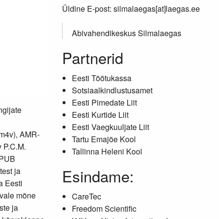
Üldine E-post: silmalaegas[at]laegas.ee
Abivahendikeskus Silmalaegas
Partnerid
Eesti Töötukassa
Sotsiaalkindlustusamet
Eesti Pimedate Liit
gijate
Eesti Kurtide Liit
Eesti Vaegkuuljate Liit
 .m4v), AMR-
Tartu Emajõe Kool
v P.C.M.
Tallinna Heleni Kool
EPUB
Esindame:
est ja
a Eesti
rvale mõne
CareTec
ste ja
Freedom Scientific