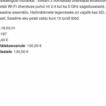
sikakogust muusikat . Stream 3 võimaldab ühendada Bluetooth
toetab Wi-Fi ühenduse puhul nii 2.4 kui ka 5 GHz sagedusalasid
eadme sisemällu. Helimärkmete tegemiseks on vajalik kas SD-
rt, Seadme aku peab vastu kuni 15 tundi tööd.
2.18.03.01
2187
,40 €
täiskasvanule
: 130,00 €
lastele
: 130,00 €