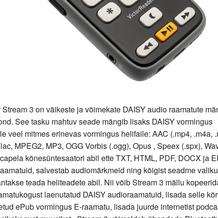
 Stream 3 on väikeste ja võimekate DAISY audio raamatute män
ond. See tasku mahtuv seade mängib lisaks DAISY vormingus
le veel mitmes erinevas vormingus helifaile: AAC (.mp4, .m4a,
Flac, MPEG2, MP3, OGG Vorbis (.ogg), Opus , Speex (.spx), Wa
capela kõnesüntesaatori abil ette TXT, HTML, PDF, DOCX ja 
aamatuid, salvestab audiomärkmeid ning kõigist seadme valikut
antakse teada heliteadete abil. Nii võib Stream 3 mällu kopeerid
matukogust laenutatud DAISY audioraamatuid, lisada selle kõ
stetud ePub vormingus E-raamatu, lisada juurde internetist podca