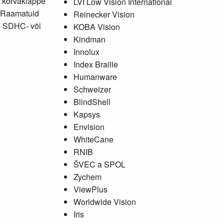
 kõrvaklappe
LVI Low Vision International
. Raamatuid
Reinecker Vision
, SDHC- või
KOBA Vision
Kindman
Innolux
Index Braille
Humanware
Schweizer
BlindShell
Kapsys
Envision
WhiteCane
RNIB
ŠVEC a SPOL
Zychem
ViewPlus
Worldwide Vision
Iris