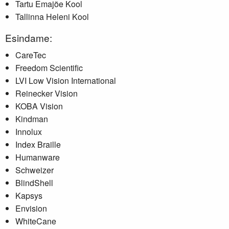
Tartu Emajõe Kool
Tallinna Heleni Kool
Esindame:
CareTec
Freedom Scientific
LVI Low Vision International
Reinecker Vision
KOBA Vision
Kindman
Innolux
Index Braille
Humanware
Schweizer
BlindShell
Kapsys
Envision
WhiteCane