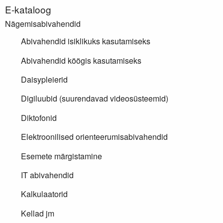
E-kataloog
Nägemisabivahendid
Abivahendid isiklikuks kasutamiseks
Abivahendid köögis kasutamiseks
Daisypleierid
Digiluubid (suurendavad videosüsteemid)
Diktofonid
Elektroonilised orienteerumisabivahendid
Esemete märgistamine
IT abivahendid
Kalkulaatorid
Kellad jm