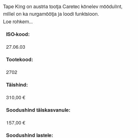
Tape King on austria tootja Caretec kõnelev mõõdulint,
millel on ka nurgamõõtja ja loodi funktsioon.
Loe rohkem...
ISO-kood:
27.06.03
Tootekood:
2702
Täishind:
310,00 €
Soodushind täiskasvanule:
157,00 €
Soodushind lastele: