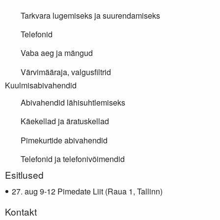
Tarkvara lugemiseks ja suurendamiseks
Telefonid
Vaba aeg ja mängud
Värvimääraja, valgusfiltrid
Kuulmisabivahendid
Abivahendid lähisuhtlemiseks
Käekellad ja äratuskellad
Pimekurtide abivahendid
Telefonid ja telefonivõimendid
Lisainfo
Esitlused
aug 9-12 Pimedate Liit (Raua 1, Tallinn)
Kontakt