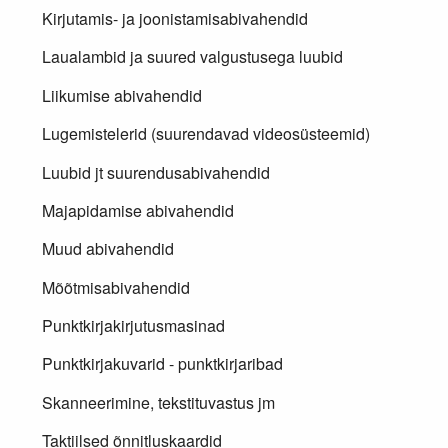
Kirjutamis- ja joonistamisabivahendid
Laualambid ja suured valgustusega luubid
Liikumise abivahendid
Lugemistelerid (suurendavad videosüsteemid)
Luubid jt suurendusabivahendid
Majapidamise abivahendid
Muud abivahendid
Mõõtmisabivahendid
Punktkirjakirjutusmasinad
Punktkirjakuvarid - punktkirjaribad
Skanneerimine, tekstituvastus jm
Taktiilsed õnnitluskaardid