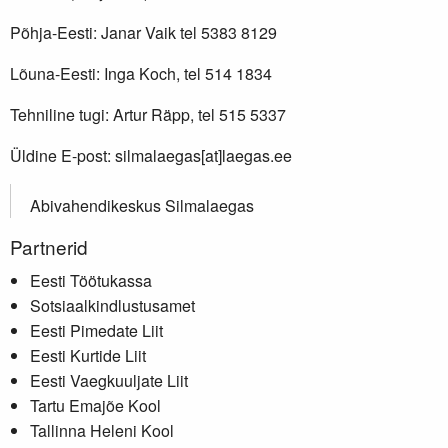
Põhja-Eesti: Janar Vaik tel 5383 8129
Lõuna-Eesti: Inga Koch, tel 514 1834
Tehniline tugi: Artur Räpp, tel 515 5337
Üldine E-post: silmalaegas[at]laegas.ee
Abivahendikeskus Silmalaegas
Partnerid
Eesti Töötukassa
Sotsiaalkindlustusamet
Eesti Pimedate Liit
Eesti Kurtide Liit
Eesti Vaegkuuljate Liit
Tartu Emajõe Kool
Tallinna Heleni Kool