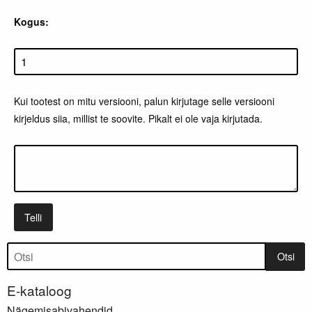
Kogus:
Kui tootest on mitu versiooni, palun kirjutage selle versiooni
kirjeldus siia, millist te soovite. Pikalt ei ole vaja kirjutada.
Telli
Tootepuu
Otsi
E-kataloog
Nägemisabivahendid