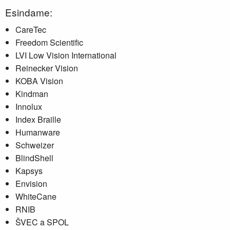
Esindame:
CareTec
Freedom Scientific
LVI Low Vision International
Reinecker Vision
KOBA Vision
Kindman
Innolux
Index Braille
Humanware
Schweizer
BlindShell
Kapsys
Envision
WhiteCane
RNIB
ŠVEC a SPOL