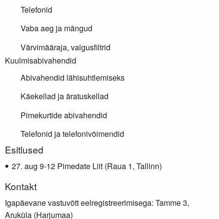
Telefonid
Vaba aeg ja mängud
Värvimääraja, valgusfiltrid
Kuulmisabivahendid
Abivahendid lähisuhtlemiseks
Käekellad ja äratuskellad
Pimekurtide abivahendid
Telefonid ja telefonivõimendid
Lisainfo
Esitlused
aug 9-12 Pimedate Liit (Raua 1, Tallinn)
Kontakt
Igapäevane vastuvõtt eelregistreerimisega: Tamme 3,
Aruküla (Harjumaa)