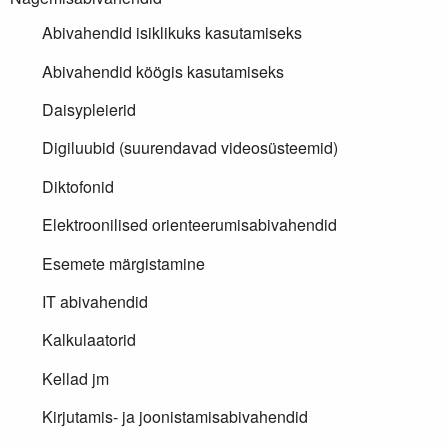
Abivahendid isiklikuks kasutamiseks
Abivahendid köögis kasutamiseks
Daisypleierid
Digiluubid (suurendavad videosüsteemid)
Diktofonid
Elektroonilised orienteerumisabivahendid
Esemete märgistamine
IT abivahendid
Kalkulaatorid
Kellad jm
Kirjutamis- ja joonistamisabivahendid