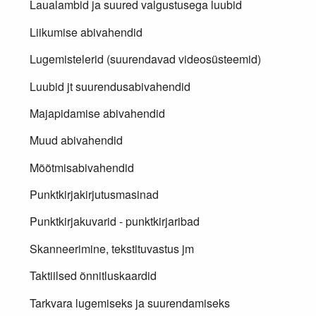
Laualambid ja suured valgustusega luubid
Liikumise abivahendid
Lugemistelerid (suurendavad videosüsteemid)
Luubid jt suurendusabivahendid
Majapidamise abivahendid
Muud abivahendid
Mõõtmisabivahendid
Punktkirjakirjutusmasinad
Punktkirjakuvarid - punktkirjaribad
Skanneerimine, tekstituvastus jm
Taktiilsed õnnitluskaardid
Tarkvara lugemiseks ja suurendamiseks