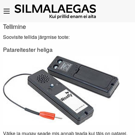
Tellimine
Soovisite tellida järgmise toote:
Patareitester heliga
Väike ja mugav seade mis annab teada kui täis on patarei.