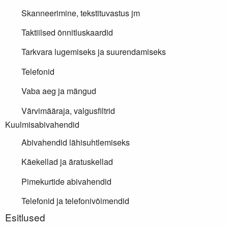
Skanneerimine, tekstituvastus jm
Taktiilsed õnnitluskaardid
Tarkvara lugemiseks ja suurendamiseks
Telefonid
Vaba aeg ja mängud
Värvimääraja, valgusfiltrid
Kuulmisabivahendid
Abivahendid lähisuhtlemiseks
Käekellad ja äratuskellad
Pimekurtide abivahendid
Telefonid ja telefonivõimendid
Lisainfo
Esitlused