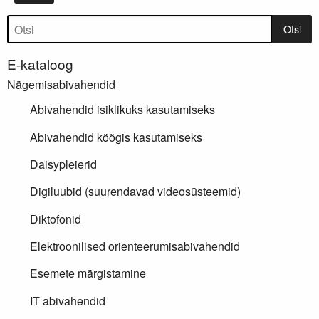
Tootepuu
Otsi
E-kataloog
Nägemisabivahendid
Abivahendid isiklikuks kasutamiseks
Abivahendid köögis kasutamiseks
Daisypleierid
Digiluubid (suurendavad videosüsteemid)
Diktofonid
Elektroonilised orienteerumisabivahendid
Esemete märgistamine
IT abivahendid