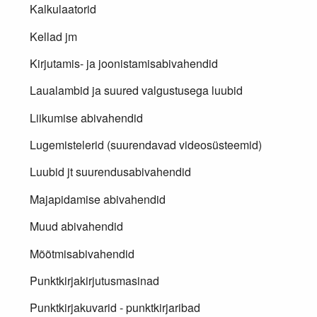
Kalkulaatorid
Kellad jm
Kirjutamis- ja joonistamisabivahendid
Laualambid ja suured valgustusega luubid
Liikumise abivahendid
Lugemistelerid (suurendavad videosüsteemid)
Luubid jt suurendusabivahendid
Majapidamise abivahendid
Muud abivahendid
Mõõtmisabivahendid
Punktkirjakirjutusmasinad
Punktkirjakuvarid - punktkirjaribad