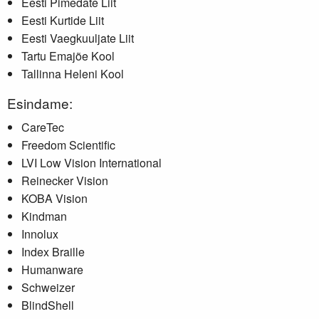
Eesti Pimedate Liit
Eesti Kurtide Liit
Eesti Vaegkuuljate Liit
Tartu Emajõe Kool
Tallinna Heleni Kool
Esindame:
CareTec
Freedom Scientific
LVI Low Vision International
Reinecker Vision
KOBA Vision
Kindman
Innolux
Index Braille
Humanware
Schweizer
BlindShell