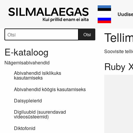
Uudis
Tootepuu
Telli
Otsi
E-kataloog
Soovisite tell
Nägemisabivahendid
Ruby 
Abivahendid isiklikuks
kasutamiseks
Abivahendid köögis kasutamiseks
Daisypleierid
Digiluubid (suurendavad
videosüsteemid)
Diktofonid