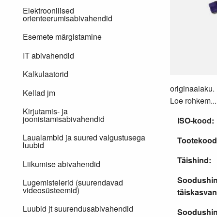
Elektroonilised
orienteerumisabivahendid
Esemete märgistamine
IT abivahendid
Kalkulaatorid
originaalaku.
Kellad jm
Loe rohkem...
Kirjutamis- ja
joonistamisabivahendid
ISO-kood:
Laualambid ja suured valgustusega
Tootekood
luubid
Täishind:
Liikumise abivahendid
Soodushi
Lugemistelerid (suurendavad
videosüsteemid)
täiskasvan
Luubid jt suurendusabivahendid
Soodushi