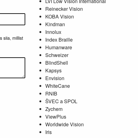
LVI Low Vision International
Reinecker Vision
KOBA Vision
Kindman
Innolux
siia, millist
Index Braille
Humanware
Schweizer
BlindShell
Kapsys
Envision
WhiteCane
RNIB
ŠVEC a SPOL
Zychem
ViewPlus
Worldwide Vision
Iris