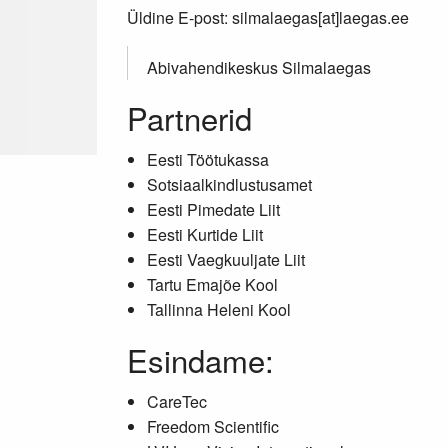
Üldine E-post: silmalaegas[at]laegas.ee
Abivahendikeskus Silmalaegas
Partnerid
Eesti Töötukassa
Sotsiaalkindlustusamet
Eesti Pimedate Liit
Eesti Kurtide Liit
Eesti Vaegkuuljate Liit
Tartu Emajõe Kool
Tallinna Heleni Kool
Esindame:
CareTec
Freedom Scientific