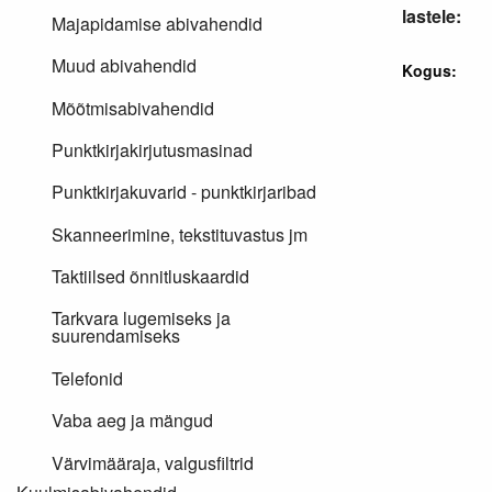
lastele:
Majapidamise abivahendid
Muud abivahendid
Kogus:
Mõõtmisabivahendid
Punktkirjakirjutusmasinad
Punktkirjakuvarid - punktkirjaribad
Skanneerimine, tekstituvastus jm
Taktiilsed õnnitluskaardid
Tarkvara lugemiseks ja
suurendamiseks
Telefonid
Vaba aeg ja mängud
Värvimääraja, valgusfiltrid