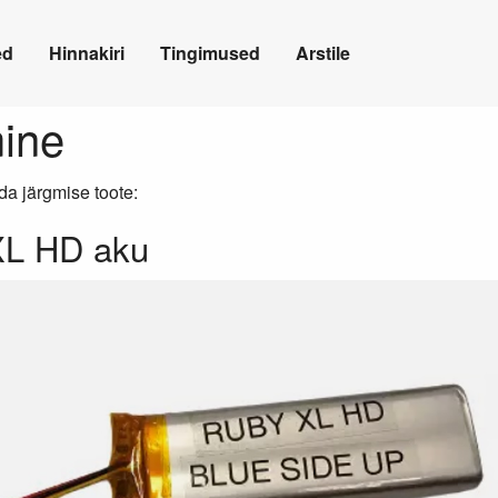
ed
Hinnakiri
Tingimused
Arstile
mine
ida järgmise toote:
XL HD aku