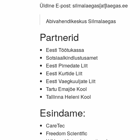
Üldine E-post: silmalaegas[at]laegas.ee
Abivahendikeskus Silmalaegas
Partnerid
Eesti Töötukassa
Sotsiaalkindlustusamet
Eesti Pimedate Liit
Eesti Kurtide Liit
Eesti Vaegkuuljate Liit
Tartu Emajõe Kool
Tallinna Heleni Kool
Esindame:
CareTec
Freedom Scientific