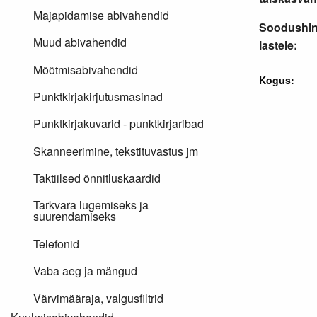
Majapidamise abivahendid
Soodushi
Muud abivahendid
lastele:
Mõõtmisabivahendid
Kogus:
Punktkirjakirjutusmasinad
Punktkirjakuvarid - punktkirjaribad
Skanneerimine, tekstituvastus jm
Taktiilsed õnnitluskaardid
Tarkvara lugemiseks ja
suurendamiseks
Telefonid
Vaba aeg ja mängud
Värvimääraja, valgusfiltrid