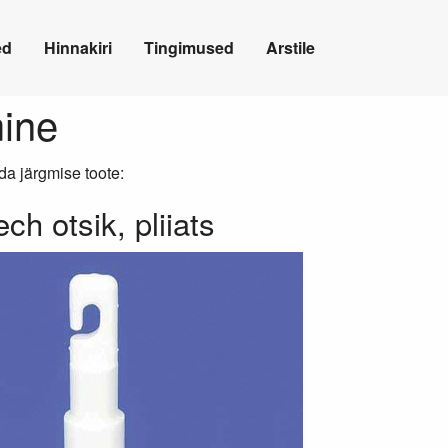
ed
Hinnakiri
Tingimused
Arstile
mine
ida järgmise toote:
h otsik, pliiats