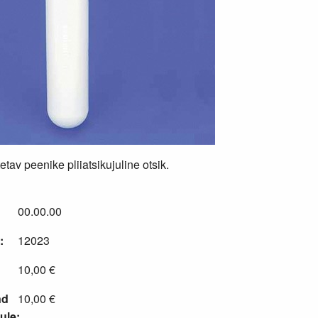
tetav peenike pliiatsikujuline otsik.
00.00.00
:
12023
10,00 €
nd
10,00 €
ule: