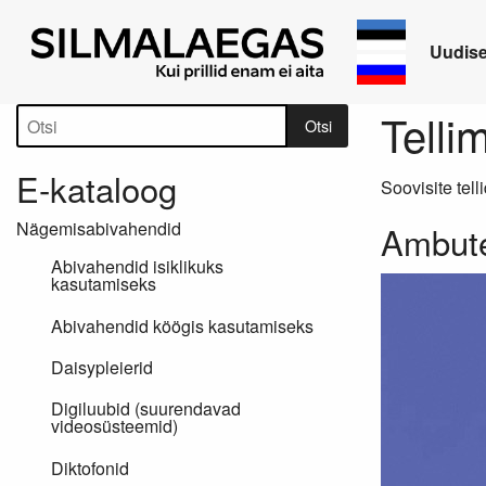
Uudis
Tootepuu
Telli
Otsi
E-kataloog
Soovisite tell
Nägemisabivahendid
Ambutec
Abivahendid isiklikuks
kasutamiseks
Abivahendid köögis kasutamiseks
Daisypleierid
Digiluubid (suurendavad
videosüsteemid)
Diktofonid