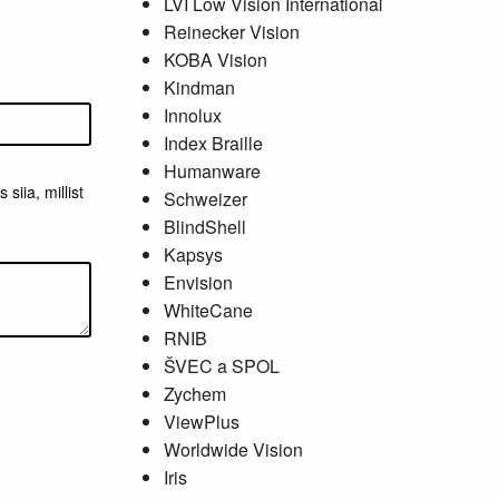
LVI Low Vision International
Reinecker Vision
KOBA Vision
Kindman
Innolux
Index Braille
Humanware
siia, millist
Schweizer
BlindShell
Kapsys
Envision
WhiteCane
RNIB
ŠVEC a SPOL
Zychem
ViewPlus
Worldwide Vision
Iris