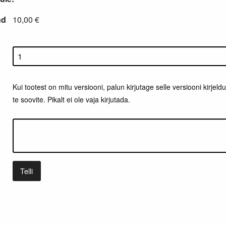
nd
10,00 €
Kui tootest on mitu versiooni, palun kirjutage selle versiooni kirjeldus 
te soovite. Pikalt ei ole vaja kirjutada.
Telli