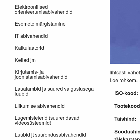
Elektroonilised
orienteerumisabivahendid
Esemete märgistamine
IT abivahendid
Kalkulaatorid
Kellad jm
Kirjutamis- ja
lihtsasti vahe
joonistamisabivahendid
Loe rohkem...
Laualambid ja suured valgustusega
ISO-kood:
luubid
Liikumise abivahendid
Tootekood
Lugemistelerid (suurendavad
Täishind:
videosüsteemid)
Soodushi
Luubid jt suurendusabivahendid
täiskasvan